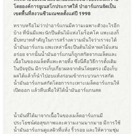
โดยองค์การยูเนสโกประกาศให้ ป่าอาร์แกนจัดเป็น
เขตพื้นที่สงวนชีวมณฑลตั้งแต่ปี 1998
ทราบหรือไม่ว่าป่าอาร์แกนมีความเฉพาะตัวอะไรอีก
บ้าง ที่นั่นมีแพะนักปีนต้นไม้แห่งโมร็อคโค แพะเองก็
มีบทบาทสำคัญในการสร้างความมั่นใจว่าเราจะได้
น้ำมันอาร์แกน แพะเหล่านี้จะปีนต้นไม้หาผลไม้แสน
อร่อย จากนั้นน้ำมันอาร์แกนก็ถูกสกัดจากเมล็ดและ
เนื้อในของเมล็ดที่แพะคายทิ้ง ซึ่งนี่คือวิธีการดั้งเดิม
ในปัจจุบัน มีการเก็บเกี่ยวผลจากต้นโดยตรง เมื่อเก็บ
ผลได้แล้วก็นำไปอบแห้งก่อนเข้ากระบวนการสกัด
น้ำมันอาร์แกนสกัดโดยการกะเทาะเมล็ดอาร์แกนให้
เปิดออก แล้วหีบเพื่อให้ได้น้ำมันอาร์แกนสด
น้ำมันที่ได้มาจากเนื้อในของเมล็ดอาร์แกนมี
ประโยชน์ต่อสุขภาพและความงามมากมาย มีการใช้
น้ำมันอาร์แกนดูแลผิวที่แห้ง ริ้วรอย และให้ความชุ่ม