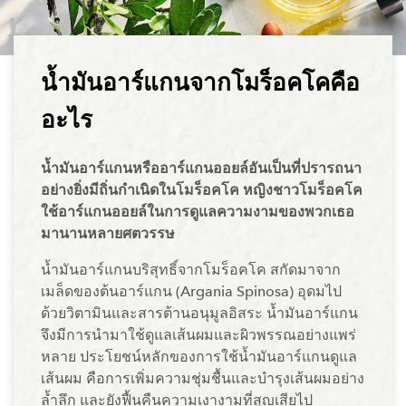
น้ำมันอาร์แกนจากโมร็อคโคคือ
อะไร
น้ำมันอาร์แกนหรืออาร์แกนออยล์อันเป็นที่ปรารถนา
อย่างยิ่งมีถิ่นกำเนิดในโมร็อคโค หญิงชาวโมร็อคโค
ใช้อาร์แกนออยล์ในการดูแลความงามของพวกเธอ
มานานหลายศตวรรษ
น้ำมันอาร์แกนบริสุทธิ์จากโมร็อคโค สกัดมาจาก
เมล็ดของต้นอาร์แกน (Argania Spinosa) อุดมไป
ด้วยวิตามินและสารต้านอนุมูลอิสระ น้ำมันอาร์แกน
จึงมีการนำมาใช้ดูแลเส้นผมและผิวพรรณอย่างแพร่
หลาย ประโยชน์หลักของการใช้น้ำมันอาร์แกนดูแล
เส้นผม คือการเพิ่มความชุ่มชื้นและบำรุงเส้นผมอย่าง
ล้ำลึก และยังฟื้นคืนความเงางามที่สูญเสียไป